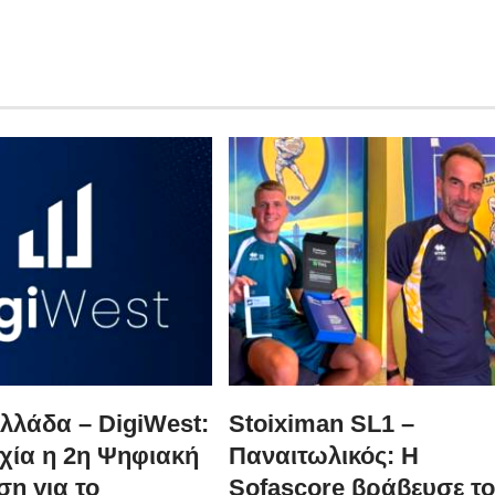
λλάδα – DigiWest:
Stoiximan SL1 –
χία η 2η Ψηφιακή
Παναιτωλικός: Η
η για το
Sofascore βράβευσε τ