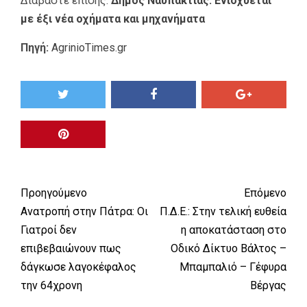
Διαβάστε επίσης:
Δήμος Ναυπακτίας: Ενισχύεται
με έξι νέα οχήματα και μηχανήματα
Πηγή:
AgrinioTimes.gr
Προηγούμενο
Επόμενο
Ανατροπή στην Πάτρα: Οι
Π.Δ.Ε.: Στην τελική ευθεία
Γιατροί δεν
η αποκατάσταση στο
επιβεβαιώνουν πως
Οδικό Δίκτυο Βάλτος –
δάγκωσε λαγοκέφαλος
Μπαμπαλιό – Γέφυρα
την 64χρονη
Βέργας