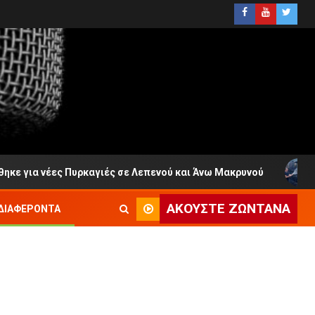
α νέες Πυρκαγιές σε Λεπενού και Άνω Μακρυνού
Ο Γιά
ΑΚΟΎΣΤΕ ΖΩΝΤΑΝΆ
ΔΙΑΦΈΡΟΝΤΑ