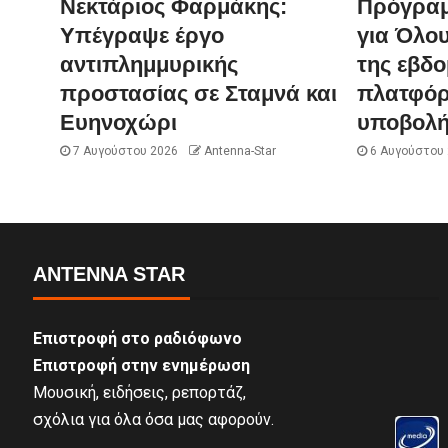
Νεκτάριος Φαρμάκης:
Πρόγραμ
Υπέγραψε έργο
για Όλου
αντιπλημμυρικής
της εβδ
προστασίας σε Σταμνά και
πλατφόρ
Ευηνοχώρι
υποβολή
7 Αυγούστου 2026
Antenna-Star
6 Αυγούστου
ANTENNA STAR
Επιστροφή στο ραδιόφωνο
Επιστροφή στην ενημέρωση
Μουσική, ειδήσεις, ρεπορτάζ,
σχόλια για όλα όσα μας αφορούν.