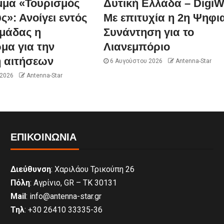
μα «Τουρισμός
Δυτική Ελλάδα – DigiW
ς»: Ανοίγει εντός
Με επιτυχία η 2η Ψηφι
ομάδας η
Συνάντηση για το
μα για την
Λιανεμπόριο
 αιτήσεων
6 Αυγούστου 2026
Antenna-Star
 2026
Antenna-Star
ΕΠΙΚΟΙΝΩΝΊΑ
Διεύθυνση
: Χαριλάου Τρικούπη 26
Πόλη
: Αγρίνιο, GR – ΤΚ 30131
Mail
: info@antenna-star.gr
Τηλ
: +30 26410 33335-36