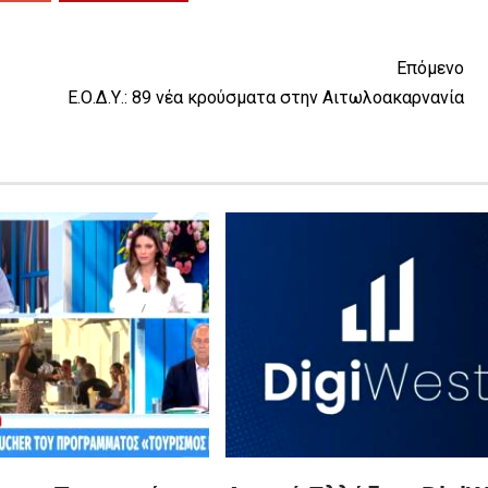
Επόμενο
Ε.Ο.Δ.Υ.: 89 νέα κρούσματα στην Αιτωλοακαρνανία