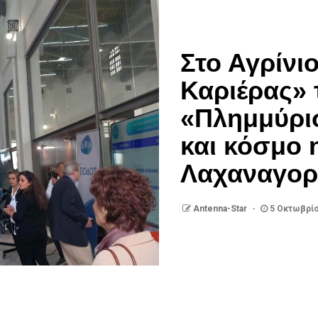
Στο Αγρίνι
Καριέρας» 
«Πλημμύρισ
και κόσμο 
Λαχαναγορ
Antenna-Star
5 Οκτωβρίο