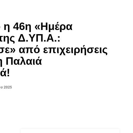
ο η 46η «Ημέρα
της Δ.ΥΠ.Α.:
ε» από επιχειρήσεις
η Παλαιά
ά!
υ 2025