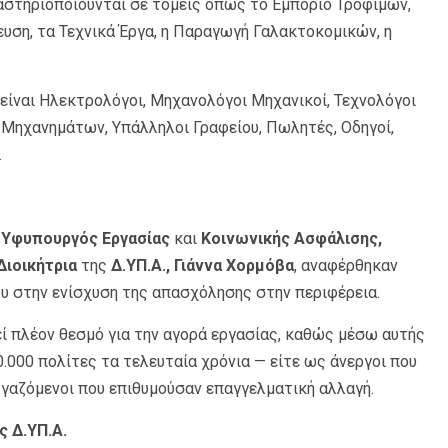
αστηριοποιούνται σε τομείς όπως το Εμπόριο Τροφίμων,
δευση, τα Τεχνικά Έργα, η Παραγωγή Γαλακτοκομικών, η
είναι Ηλεκτρολόγοι, Μηχανολόγοι Μηχανικοί, Τεχνολόγοι
ς Μηχανημάτων, Υπάλληλοι Γραφείου, Πωλητές, Οδηγοί,
.
ο
Υφυπουργός Εργασίας
και
Κοινωνικής Ασφάλισης,
Διοικήτρια
της
Δ.ΥΠ.Α., Γιάννα Χορμόβα
, αναφέρθηκαν
υ στην ενίσχυση της απασχόλησης στην περιφέρεια.
ί πλέον θεσμό για την αγορά εργασίας, καθώς μέσω αυτής
.000 πολίτες τα τελευταία χρόνια — είτε ως άνεργοι που
ργαζόμενοι που επιθυμούσαν επαγγελματική αλλαγή.
ς Δ.ΥΠ.Α.