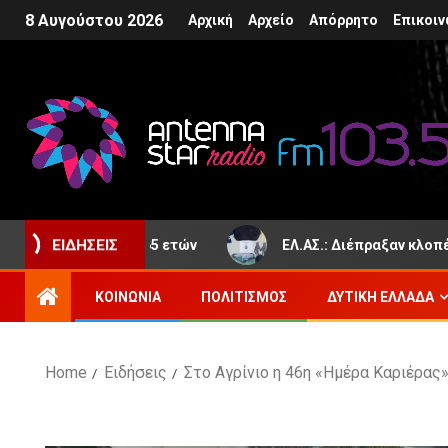
8 Αυγούστου 2026
Αρχική
Αρχείο
Απόρρητο
Επικοιν
ε ηλικία 65 ετών
ΕΛ.ΑΣ.: Διέπραξαν κλοπές σε Καβάλα
ΕΙΔΉΣΕΙΣ
ΚΟΙΝΩΝΊΑ
ΠΟΛΙΤΙΣΜΌΣ
ΔΥΤΙΚΉ ΕΛΛΆΔΑ
Home
Ειδήσεις
Στο Αγρίνιο η 46η «Ημέρα Καριέρας»