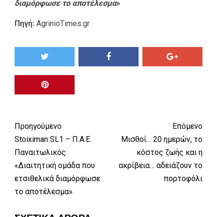
διαμόρφωσε το αποτέλεσμα
»
Πηγή:
AgrinioTimes.gr
Προηγούμενο
Επόμενο
Stoiximan SL1 – Π.Α.Ε.
Μισθοί… 20 ημερών, το
Παναιτωλικός:
κόστος ζωής και η
«Διαιτητική ομάδα που
ακρίβεια… αδειάζουν το
ετσιθελικά διαμόρφωσε
πορτοφόλι
το αποτέλεσμα»