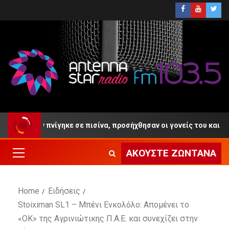
4 ετών πνίγηκε σε πισίνα, προσήχθησαν οι γονείς του και ο ιδιοκτ
ΑΚΟΎΣΤΕ ΖΩΝΤΑΝΆ
Home
Ειδήσεις
Stoiximan SL1 – Μπένι Ενκολόλο: Απομένει το
«ΟΚ» της Αγρινιώτικης Π.Α.Ε. και συνεχίζει στην