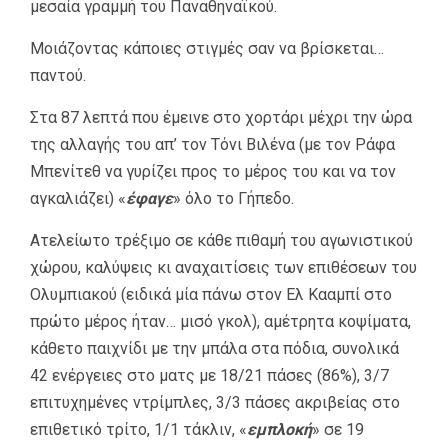
μεσαία γραμμή του Παναθηναϊκού.
Μοιάζοντας κάποιες στιγμές σαν να βρίσκεται…
παντού.
Στα 87 λεπτά που έμεινε στο χορτάρι μέχρι την ώρα
της αλλαγής του απ’ τον Τόνι Βιλένα (με τον Ράφα
Μπενίτεθ να γυρίζει προς το μέρος του και να τον
αγκαλιάζει) «
έφαγε
» όλο το Γήπεδο.
Ατελείωτο τρέξιμο σε κάθε πιθαμή του αγωνιστικού
χώρου, καλύψεις κι αναχαιτίσεις των επιθέσεων του
Ολυμπιακού (ειδικά μία πάνω στον Ελ Κααμπί στο
πρώτο μέρος ήταν… μισό γκολ), αμέτρητα κοψίματα,
κάθετο παιχνίδι με την μπάλα στα πόδια, συνολικά
42 ενέργειες στο ματς με 18/21 πάσες (86%), 3/7
επιτυχημένες ντρίμπλες, 3/3 πάσες ακριβείας στο
επιθετικό τρίτο, 1/1 τάκλιν, «
εμπλοκή
» σε 19