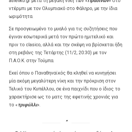
atheliko.gr
μετά τη μεγάλη νίκη των «
Πράσινων
» στο
ντέρμπι με τον Ολυμπιακό στο Φάληρο, με την ίδια
ωριμότητα.
Σε προσγειωμένο το μυαλό για τις συζητήσεις που
έγιναν εσωτερικά μετά τον πρώτο ημιτελικό και
πριν το clasico, αλλά και την σκέψη να βρίσκεται ήδη
στη ρεβάνς της Τετάρτης (11/2, 20:30) με τον
Π.Α.Ο.Κ. στην Τούμπα.
Εκεί όπου ο Παναθηναϊκός θα κληθεί να κυνηγήσει
μία ακόμη μεγαλύτερη νίκη και την πρόκριση στον
Τελικό του Κυπέλλου, σε ένα παιχνίδι που ο ίδιος το
χαρακτήρισε ως το ματς της εφετινής χρονιάς για
το «
τριφύλλι
».