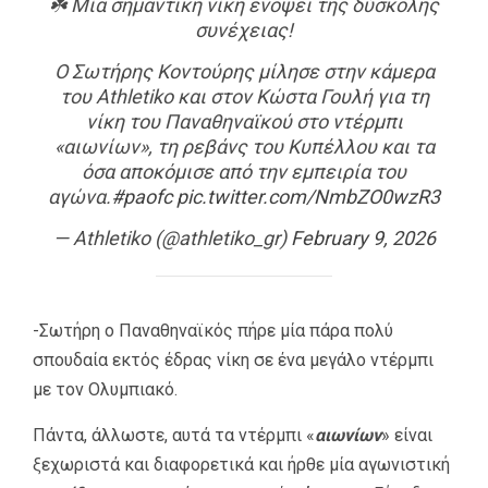
☘️ Μία σημαντική νίκη ενόψει της δύσκολης
συνέχειας!
Ο Σωτήρης Κοντούρης μίλησε στην κάμερα
του Athletiko και στον Κώστα Γουλή για τη
νίκη του Παναθηναϊκού στο ντέρμπι
«αιωνίων», τη ρεβάνς του Κυπέλλου και τα
όσα αποκόμισε από την εμπειρία του
αγώνα.
#paofc
pic.twitter.com/NmbZO0wzR3
— Athletiko (@athletiko_gr)
February 9, 2026
-Σωτήρη ο Παναθηναϊκός πήρε μία πάρα πολύ
σπουδαία εκτός έδρας νίκη σε ένα μεγάλο ντέρμπι
με τον Ολυμπιακό.
Πάντα, άλλωστε, αυτά τα ντέρμπι «
αιωνίων
» είναι
ξεχωριστά και διαφορετικά και ήρθε μία αγωνιστική