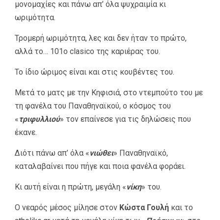
μονομαχίες και πάνω απ’ όλα ψυχραιμία κι
ωριμότητα.
Τρομερή ωριμότητα, λες και δεν ήταν το πρώτο,
αλλά το… 101ο clasico της καριέρας του.
Το ίδιο ώριμος είναι και στις κουβέντες του.
Μετά το ματς με την Κηφισιά, στο ντεμπούτο του με
τη φανέλα του Παναθηναϊκού, ο κόσμος του
«
τριφυλλιού
» τον επαίνεσε για τις δηλώσεις που
έκανε.
Διότι πάνω απ’ όλα «
νιώθει
» Παναθηναϊκό,
καταλαβαίνει που πήγε και ποια φανέλα φοράει.
Κι αυτή είναι η πρώτη, μεγάλη «
νίκη
» του.
Ο νεαρός μέσος μίλησε στον
Κώστα Γουλή
και το