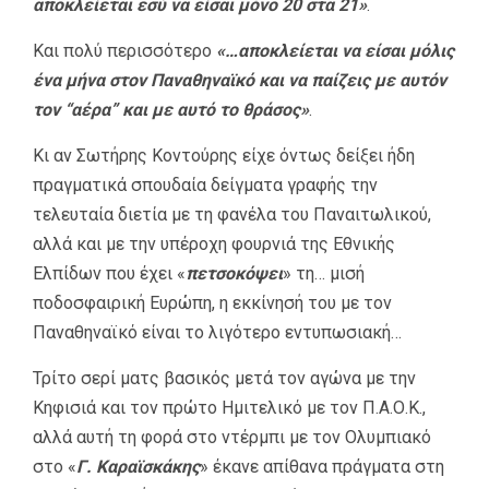
αποκλείεται εσύ να είσαι μόνο 20 στα 21»
.
Και πολύ περισσότερο
«…αποκλείεται να είσαι μόλις
ένα μήνα στον Παναθηναϊκό και να παίζεις με αυτόν
τον “αέρα” και με αυτό το θράσος»
.
Κι αν Σωτήρης Κοντούρης είχε όντως δείξει ήδη
πραγματικά σπουδαία δείγματα γραφής την
τελευταία διετία με τη φανέλα του Παναιτωλικού,
αλλά και με την υπέροχη φουρνιά της Εθνικής
Ελπίδων που έχει «
πετσοκόψει
» τη… μισή
ποδοσφαιρική Ευρώπη, η εκκίνησή του με τον
Παναθηναϊκό είναι το λιγότερο εντυπωσιακή…
Τρίτο σερί ματς βασικός μετά τον αγώνα με την
Κηφισιά και τον πρώτο Ημιτελικό με τον Π.Α.Ο.Κ.,
αλλά αυτή τη φορά στο ντέρμπι με τον Ολυμπιακό
στο «
Γ. Καραϊσκάκης
» έκανε απίθανα πράγματα στη