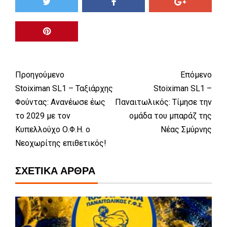
Προηγούμενο
Επόμενο
Stoiximan SL1 – Ταξιάρχης
Stoiximan SL1 –
Φούντας: Ανανέωσε έως
Παναιτωλικός: Τίμησε την
το 2029 με τον
ομάδα του μπαράζ της
Κυπελλούχο Ο.Φ.Η. ο
Νέας Σμύρνης
Νεοχωρίτης επιθετικός!
ΣΧΕΤΙΚΆ ΆΡΘΡΑ