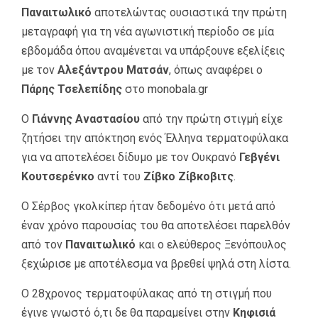
Παναιτωλικό
αποτελώντας ουσιαστικά την πρώτη
μεταγραφή για τη νέα αγωνιστική περίοδο σε μία
εβδομάδα όπου αναμένεται να υπάρξουνε εξελίξεις
με τον
Αλεξάντρου Ματσάν
, όπως αναφέρει ο
Πάρης Τσελεπίδης
στο
monobala.gr
Ο
Γιάννης Αναστασίου
από την πρώτη στιγμή είχε
ζητήσει την απόκτηση ενός Έλληνα τερματοφύλακα
για να αποτελέσει δίδυμο με τον Ουκρανό
Γεβγένι
Κουτσερένκο
αντί του
Ζίβκο Ζίβκοβιτς
.
Ο Σέρβος γκολκίπερ ήταν δεδομένο ότι μετά από
έναν χρόνο παρουσίας του θα αποτελέσει παρελθόν
από τον
Παναιτωλικό
και ο ελεύθερος Ξενόπουλος
ξεχώρισε με αποτέλεσμα να βρεθεί ψηλά στη λίστα.
Ο 28χρονος τερματοφύλακας από τη στιγμή που
έγινε γνωστό ό,τι δε θα παραμείνει στην
Κηφισιά