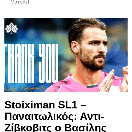
Ματσάν!
Stoiximan SL1 –
Παναιτωλικός: Αντι-
Ζίβκοβιτς ο Βασίλης