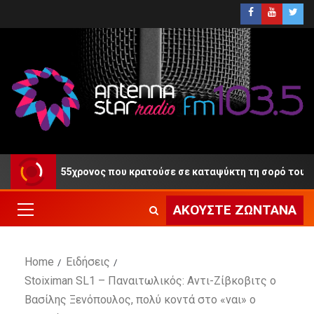
ίκη ο 55χρονος που κρατούσε σε καταψύκτη τη σορό του πατέρα 
ΑΚΟΎΣΤΕ ΖΩΝΤΑΝΆ
Home
Ειδήσεις
Stoiximan SL1 – Παναιτωλικός: Αντι-Ζίβκοβιτς ο
Βασίλης Ξενόπουλος, πολύ κοντά στο «ναι» ο