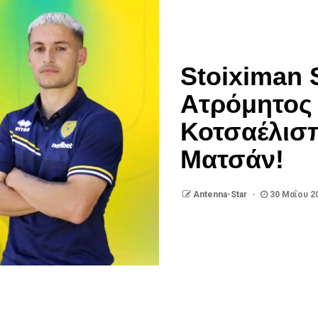
Stoiximan 
Ατρόμητος
Κοτσαέλισπ
Ματσάν!
Antenna-Star
30 Μαΐου 2