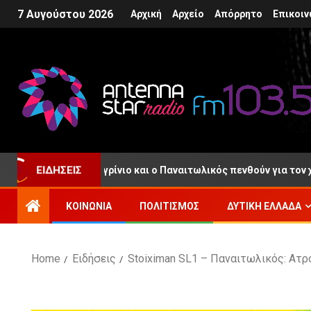
7 Αυγούστου 2026
Αρχική
Αρχείο
Απόρρητο
Επικοιν
ΕΙΔΉΣΕΙΣ
ιώρας: Το Αγρίνιο και ο Παναιτωλικός πενθούν για τον χαμό του
ΚΟΙΝΩΝΊΑ
ΠΟΛΙΤΙΣΜΌΣ
ΔΥΤΙΚΉ ΕΛΛΆΔΑ
Home
Ειδήσεις
Stoiximan SL1 – Παναιτωλικός: Ατ