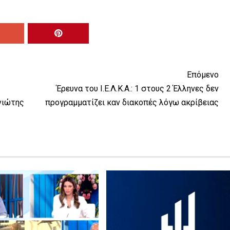
Επόμενο
Έρευνα του Ι.Ε.Λ.Κ.Α.: 1 στους 2 Έλληνες δεν
νιώτης
προγραμματίζει καν διακοπές λόγω ακρίβειας