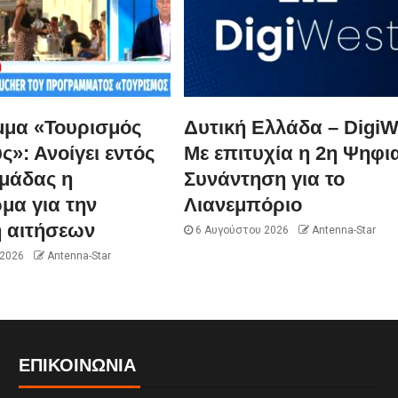
μα «Τουρισμός
Δυτική Ελλάδα – DigiW
ς»: Ανοίγει εντός
Με επιτυχία η 2η Ψηφι
ομάδας η
Συνάντηση για το
μα για την
Λιανεμπόριο
 αιτήσεων
6 Αυγούστου 2026
Antenna-Star
 2026
Antenna-Star
ΕΠΙΚΟΙΝΩΝΊΑ