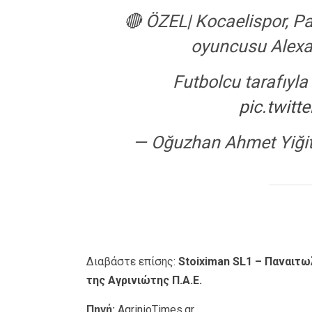
🔴 ÖZEL| Kocaelispor, Pa
oyuncusu Alexan
Futbolcu tarafıyla 
pic.twit
— Oğuzhan Ahmet Yiği
Διαβάστε επίσης:
Stoiximan SL1 – Παναιτω
της Αγρινιώτης Π.Α.Ε.
Πηγή:
AgrinioTimes.gr