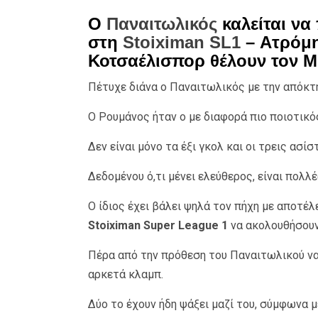
Ο
Παναιτωλικός
καλείται να
στη
Stoiximan SL1
– Ατρόμη
Κοτσαέλισπορ θέλουν τον Μ
Πέτυχε διάνα ο Παναιτωλικός με την απόκ
Ο Ρουμάνος ήταν ο με διαφορά πιο ποιοτικό
Δεν είναι μόνο τα έξι γκολ και οι τρεις ασίσ
Δεδομένου ό,τι μένει ελεύθερος, είναι πολλέ
Ο ίδιος έχει βάλει ψηλά τον πήχη με αποτέλ
Stoiximan Super League 1
να ακολουθήσουν
Πέρα από την πρόθεση του Παναιτωλικού να 
αρκετά κλαμπ.
Δύο το έχουν ήδη ψάξει μαζί του, σύμφωνα 