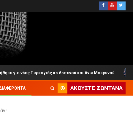
α νέες Πυρκαγιές σε Λεπενού και Άνω Μακρυνού
Ο Γι
ΑΚΟΎΣΤΕ ΖΩΝΤΑΝΆ
ΔΙΑΦΈΡΟΝΤΑ
άν!