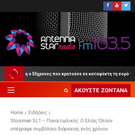
η Δίκη ο 55χρονος που κρατούσε σε καταψύκτη τη σορό του πατέ
ΑΚΟΎΣΤΕ ΖΩΝΤΑΝΆ
Home
Ειδήσεις
Stoiximan SL1 – Παναιτωλικός: Ο Ελίας Όλσον
υπέγραψε συμβόλαιο διάρκειας ενός χρόνου