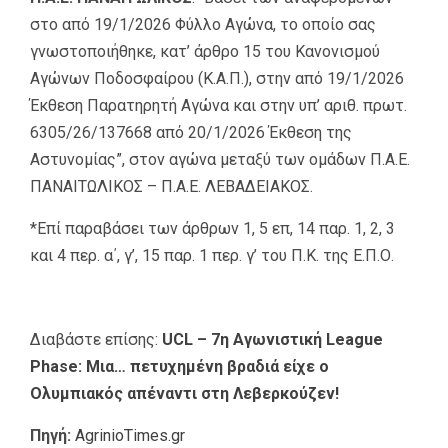
στο από 19/1/2026 Φύλλο Αγώνα, το οποίο σας
γνωστοποιήθηκε, κατ’ άρθρο 15 του Κανονισμού
Αγώνων Ποδοσφαίρου (Κ.Α.Π.), στην από 19/1/2026
Έκθεση Παρατηρητή Αγώνα και στην υπ’ αριθ. πρωτ.
6305/26/137668 από 20/1/2026 Έκθεση της
Αστυνομίας”, στον αγώνα μεταξύ των ομάδων Π.Α.Ε.
ΠΑΝΑΙΤΩΛΙΚΟΣ – Π.Α.Ε. ΛΕΒΑΔΕΙΑΚΟΣ.
*Επί παραβάσει των άρθρων 1, 5 επ, 14 παρ. 1, 2, 3
και 4 περ. α΄, γ’, 15 παρ. 1 περ. γ’ του Π.Κ. της Ε.Π.Ο.
Διαβάστε επίσης:
UCL – 7η Αγωνιστική League
Phase: Μια… πετυχημένη βραδιά είχε ο
Ολυμπιακός απέναντι στη Λεβερκούζεν!
Πηγή:
AgrinioTimes.gr