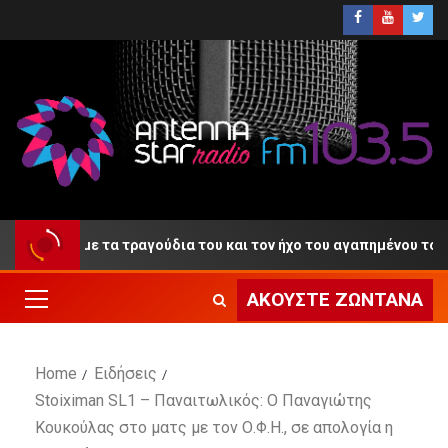
ντίο» με τα τραγούδια του και τον ήχο του αγαπημένου του κλαρί
ΑΚΟΎΣΤΕ ΖΩΝΤΑΝΆ
Home
Ειδήσεις
Stoiximan SL1 – Παναιτωλικός: Ο Παναγιώτης
Κουκούλας στο ματς με τον Ο.Φ.Η., σε απολογία η