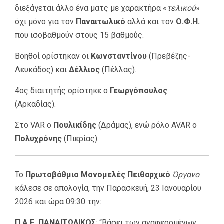
διεξάγεται άλλο ένα ματς με χαρακτήρα «
τελικού
»
όχι μόνο για τον
Παναιτωλικό
αλλά και τον
Ο.Φ.Η.
που ισοβαθμούν στους 15 βαθμούς.
Βοηθοί ορίστηκαν οι
Κωνσταντίνου
(Πρεβέζης-
Λευκάδος) και
Δέλλιος
(Πέλλας).
4ος διαιτητής ορίστηκε ο
Γεωργόπουλος
(Αρκαδίας).
Στο VAR ο
Πουλικίδης
(Δράμας), ενώ ρόλο AVAR ο
Πολυχρόνης
(Πιερίας).
Το
Πρωτοβάθμιο Μονομελές Πειθαρχικό
Όργανο
κάλεσε σε απολογία, την Παρασκευή, 23 Ιανουαρίου
2026 και ώρα 09:30 την:
Π.Α.Ε. ΠΑΝΑΙΤΩΛΙΚΟΣ
: “Βάσει των αναφερομένων