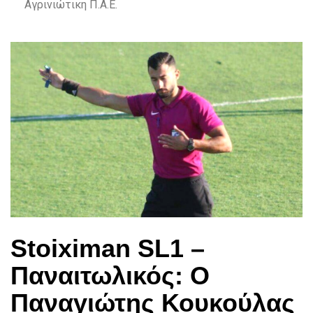
Αγρινιώτικη Π.Α.Ε.
Stoiximan SL1 –
Παναιτωλικός: Ο
Παναγιώτης Κουκούλας