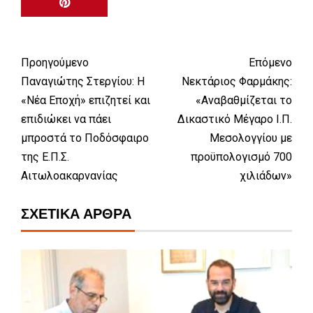
Προηγούμενο
Επόμενο
Παναγιώτης Στεργίου: Η
Νεκτάριος Φαρμάκης:
«Νέα Εποχή» επιζητεί και
«Αναβαθμίζεται το
επιδιώκει να πάει
Δικαστικό Μέγαρο Ι.Π.
μπροστά το Ποδόσφαιρο
Μεσολογγίου με
της Ε.Π.Σ.
προϋπολογισμό 700
Αιτωλοακαρνανίας
χιλιάδων»
ΣΧΕΤΙΚΆ ΆΡΘΡΑ