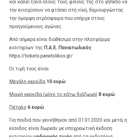
και καλεί ξανά όλους τους φίλους της στο γήπεδο να
την ενισχύσουν να φτάσει στη νίκη, δημιουργώντας
την όμορφη ατμόσφαιρα που υπήρχε στους
προηγούμενους αγώνες.
Από σήμερα είναι διαθέσιμα στην πλατφόρμα
εισιτηρίων της
Π.Α.Ε. Παναιτωλικός
https://tickets.panetolikos.gr/
Οι τιμή τους είναι:
Μεγάλη κερκίδα
10 ευρώ
Μικρή κερκίδα (μόνο το κάτω διάζωμα)
8 ευρώ
Πέταλο
6 ευρώ
Για παιδιά που γεννήθηκαν από 01.01.2020 και μετά, η
είσοδος είναι δωρεάν με υποχρεωτική έκδοση
εισιτηρίου
μηδενικής τιμής
από τα εκδοτήρια.