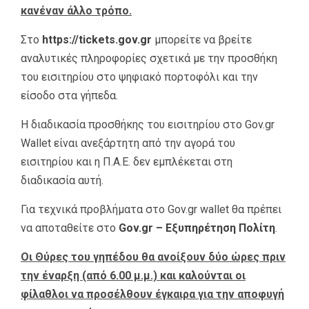
κανέναν άλλο τρόπο.
Στο
https
://tickets
.gov
.gr
μπορείτε να βρείτε
αναλυτικές πληροφορίες σχετικά με την προσθήκη
του εισιτηρίου στο ψηφιακό πορτοφόλι και την
είσοδο στα γήπεδα.
Η διαδικασία προσθήκης του εισιτηρίου στο Gov.gr
Wallet είναι ανεξάρτητη από την αγορά του
εισιτηρίου και η Π.Α.Ε. δεν εμπλέκεται στη
διαδικασία αυτή.
Για τεχνικά προβλήματα στο Gov.gr wallet θα πρέπει
να αποταθείτε στο
Gov
.gr
– Εξυπηρέτηση Πολίτη
.
Οι Θύρες του γηπέδου θα ανοίξουν δύο ώρες πριν
την έναρξη (από 6.00 μ.μ.) και καλούνται οι
φίλαθλοι να προσέλθουν έγκαιρα για την αποφυγή