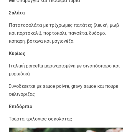
Με σπαράγγια και τέσσερα τυριά
Σαλάτα
Πατατοσαλάτα με τρίχρωμες πατάτες (λευκή, μωβ
και πορτοκαλί), πορτοκάλι, πανσέτα, δυόσμο,
κάπαρη, βότανα και μαγιονέζα
Κυρίως
Ιταλική porcetta μαριναρισμένη με σιναπόσπορο και
μυρωδικά
Συνοδεύεται με sauce poivre, gravy sauce και πουρέ
σελινόριζας
Επιδόρπιο
Tούρτα τριλογίας σοκολάτας