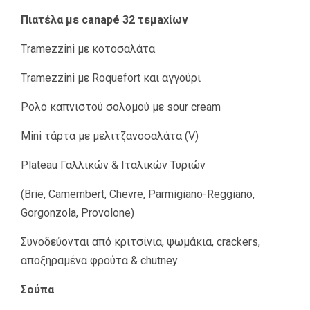
Πιατέλα με canapé 32 τεμaxίων
Τramezzini με κοτοσαλάτα
Τramezzini με Roquefort και αγγούρι
Ρολό καπνιστού σολομού με sour cream
Mini τάρτα με μελιτζανοσαλάτα (V)
Plateau Γαλλικών & Ιταλικών Τυριών
(Brie, Camembert, Chevre, Parmigiano-Reggiano,
Gorgonzola, Provolone)
Συνοδεύονται από κριτσίνια, ψωμάκια, crackers,
αποξηραμένα φρούτα & chutney
Σούπα