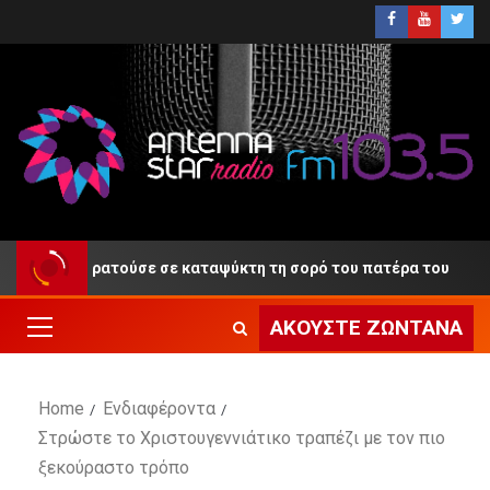
ρατούσε σε καταψύκτη τη σορό του πατέρα του
Κωνστ
ΑΚΟΎΣΤΕ ΖΩΝΤΑΝΆ
Home
Ενδιαφέροντα
Στρώστε το Χριστουγεννιάτικο τραπέζι με τον πιο
ξεκούραστο τρόπο