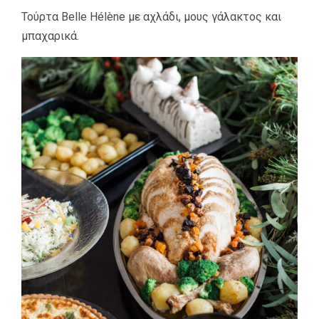
Τούρτα Belle Hélène με αχλάδι, μους γάλακτος και
μπαχαρικά.