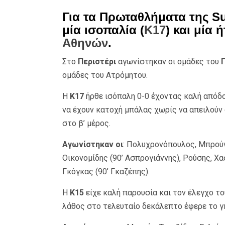
Για τα Πρωταθλήματα της S
μία ισοπαλία (
Κ17
) και μία ή
Αθηνών
.
Στο
Περιστέρι
αγωνίστηκαν οι ομάδες του
ομάδες του Ατρόμητου.
Η
Κ17
ήρθε ισόπαλη 0-0 έχοντας καλή απόδο
να έχουν κατοχή μπάλας χωρίς να απειλούν σ
στο β’ μέρος.
Αγωνίστηκαν οι
: Πολυχρονόπουλος, Μπρούν
Οικονομίδης (90’ Ασπρογιάννης), Ρούσης, Χα
Γκόγκας (90’ Γκαζέπης).
Η
Κ15
είχε καλή παρουσία και τον έλεγχο τ
λάθος στο τελευταίο δεκάλεπτο έφερε το γκ