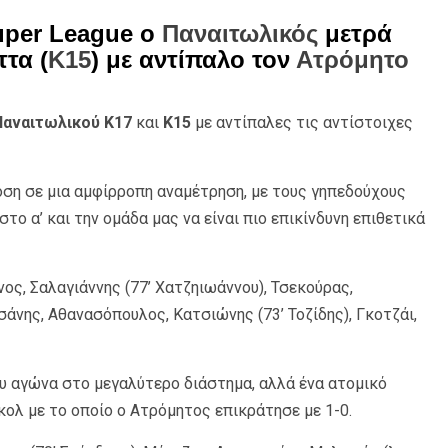
uper League ο
Παναιτωλικός
μετρά
ττα (
Κ15
) με αντίπαλο τον
Ατρόμητο
Παναιτωλικού Κ17
και
Κ15
με αντίπαλες τις αντίστοιχες
ση σε μια αμφίρροπη αναμέτρηση, με τους γηπεδούχους
το α’ και την ομάδα μας να είναι πιο επικίνδυνη επιθετικά
ος, Σαλαγιάννης (77’ Χατζηιωάννου), Τσεκούρας,
σάνης, Αθανασόπουλος, Κατσιώνης (73’ Τοζίδης), Γκοτζάι,
ου αγώνα στο μεγαλύτερο διάστημα, αλλά ένα ατομικό
ολ με το οποίο ο Ατρόμητος επικράτησε με 1-0.