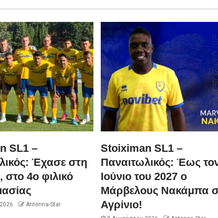
n SL1 –
Stoiximan SL1 –
λικός: Έχασε στη
Παναιτωλικός: Έως το
, στο 4ο φιλικό
Ιούνιο του 2027 ο
μασίας
Μάρβελους Νακάμπα σ
Αγρίνιο!
 2026
Antenna-Star