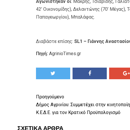
Αγωνίστηκαν οι
: Μακρής, Τσιαβίδης, Γαλιά
42’ Οικονομίδης), Δελαντώνης (70’ Μέγας), 
Παπαγεωργίου), Μπαλάφας.
Διαβάστε επίσης:
SL1 – Γιάννης Αναστασίου
Πηγή:
AgrinioTimes.gr
Προηγούμενο
Δήμος Αγρινίου: Συμμετέχει στην κινητοποί
Κ.Ε.Δ.Ε. για τον Κρατικό Προϋπολογισμό
ΣΧΕΤΙΚΆ ΆΡΘΡΑ