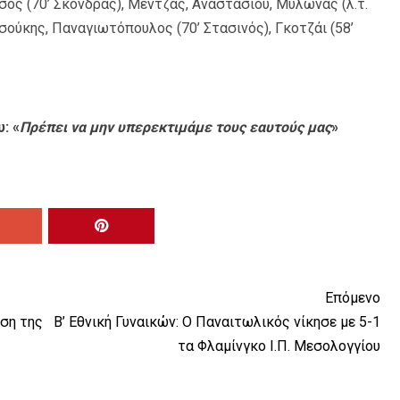
τσος (70’ Σκόνδρας), Μέντζας, Αναστασίου, Μυλωνάς (λ.τ.
Τσούκης, Παναγιωτόπουλος (70’ Στασινός), Γκοτζάι (58’
: «
Πρέπει να μην υπερεκτιμάμε τους εαυτούς μας
»
Επόμενο
ηση της
Β’ Εθνική Γυναικών: Ο Παναιτωλικός νίκησε με 5-1
τα Φλαμίνγκο Ι.Π. Μεσολογγίου