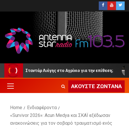
πό τη Σταντάρ Λιέγης στο Αγρίνιο για την επίθεση;
Στ
ΑΚΟΎΣΤΕ ΖΩΝΤΑΝΆ
Home
Ενδιαφέροντα
«Survivor 2026»: Acun Medya και ΣΚΑΪ εξέδωσαν
ανακοινώσεις για τον σοβαρό τραυματισμό ενός