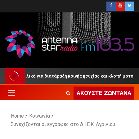
ι Αιτωλικό για διατάραξη κοινής ησυχίας και κλοπή μοτοσικλέτας
ΑΚΟΎΣΤΕ ΖΩΝΤΑΝΆ
Home
Κοινωνία
Συνεχίζονται οι εγγραφές στο Δ.Ι.Ε.Κ. Αγρινίου