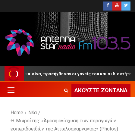
 σε πισίνα, προσήχθησαν οι γονείς του και ο ιδιοκτήτης του Beach
ΑΚΟΎΣΤΕ ΖΩΝΤΑΝΆ
Home
Νέα
Θ. Μωραΐτης: «Άμεση ενίσχυση των παραγωγών
εσπεριδοειδών της Αιτωλοακαρνανίας» (Photos)