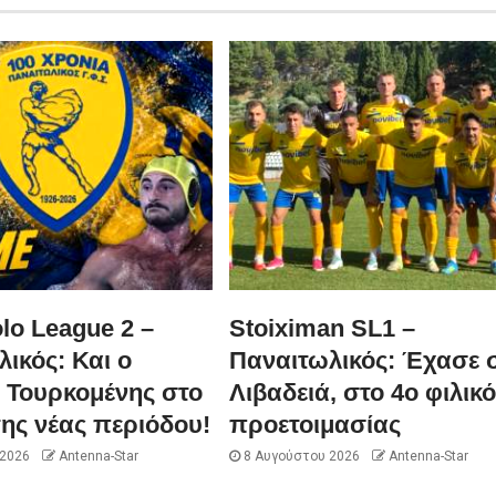
lo League 2 –
Stoiximan SL1 –
ικός: Και ο
Παναιτωλικός: Έχασε 
 Τουρκομένης στο
Λιβαδειά, στο 4ο φιλικό
ης νέας περιόδου!
προετοιμασίας
 2026
Antenna-Star
8 Αυγούστου 2026
Antenna-Star