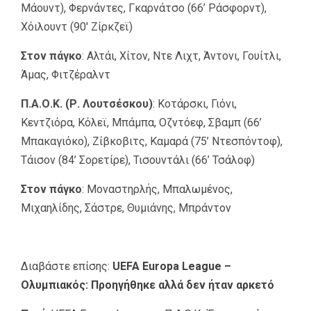
Μάουντ), Φερνάντες, Γκαρνάτσο (66’ Ράσφορντ),
Χόιλουντ (90′ Ζίρκζεϊ)
Στον πάγκο
: Αλτάι, Χίτον, Ντε Λιχτ, Άντονι, Γουίτλι,
Άμας, Φιτζέραλντ
Π.Α.Ο.Κ. (Ρ. Λουτσέσκου)
: Κοτάρσκι, Γιόνι,
Κεντζιόρα, Κόλεϊ, Μπάμπα, Οζντόεφ, Σβαμπ (66’
Μπακαγιόκο), Ζίβκοβιτς, Καμαρά (75’ Ντεσπόντοφ),
Τάισον (84’ Σορετίρε), Τισουντάλι (66’ Τσάλοφ)
Στον πάγκο
: Μοναστηρλής, Μπαλωμένος,
Μιχαηλίδης, Σάστρε, Θυμιάνης, Μπράντον
Διαβάστε επίσης:
UEFA Europa League –
Ολυμπιακός: Προηγήθηκε αλλά δεν ήταν αρκετό