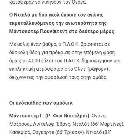
κατάφεραν να νικήσουν τον Ονάνα.
Ο Ντιαλό με δύο γκολ έκρινε τον αγώνα,
εκμεταλλευόμενος την ανωτερότητα της
Μάντσεστερ Γιουνάιτεντ στο δεύτερο μέρος.
Με μόλις έναν βαθμό, ο Π.Α.Ο.Κ. βρίσκεται σε
δύσκολη θέση για πρόκριση στην επόμενη φάση,
όμως οι 4.000 φίλοι του Π.Α.Ο.Κ. δημιούργησαν μια
εκπληκτική ατμόσφαιρα στο Όλντ Τράφορντ,
δείχνοντας την αφοσίωσή τους στην ομάδα.
Οι ενδεκάδες των ομάδων:
Μάντσεστερ Γ. (Ρ. Φαν Νίστελροϊ):
Ονάνα,
Μαζραουί, Λίντελοφ, Έβανς, Νταλότ (66’ Μαρτίνες),
Κασεμίρο, Ουγκάρτε (66’ Έρικσεν), Ντιαλό (82’