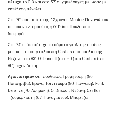
πέτυχε το 0-3 και στο 57’ οι γηπεδούχες μείωσαν με
εκτέλεση πέναλτι.
Στο 70’ από ασίστ της 12χρονης Μαρίας Παναγιώτου
που έκανε ντεμπούτο, η O’ Driscoll αύξησε τη
διαφορά.
Στο 74’ η ίδια πέτυχε το πέμπτο γκολ της ομάδας
μας και το σκορ έκλεισε η Castles από μπαλιά της
Ντζάνη στο 83’. O’ Driscoll (στο 60’) και Castles (στο
80’) είχαν δοκάρι.
Αγωνίστηκαν οι
: Τσουλάκου, Γρομητσάρη (80’
Παπαγρίβα), Βράνα, Τσίντζουρα (80’ Γιαννάκη), Font,
Da Silva (70’ Ασημάκη), O’ Driscoll, Ντζάνη, Castles,
Τζουμερκιώτη (67’ Παναγιώτου), Μπάρτζα.