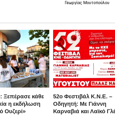
Γεωργίας Μουτοπούλου
ό: Ξεπέρασε κάθε
52ο Φεστιβάλ Κ.Ν.Ε. –
ία η εκδήλωση
Οδηγητή: Με Γιάννη
ό Ουζερί»
Καρναβιά και Λαϊκό Γλέ