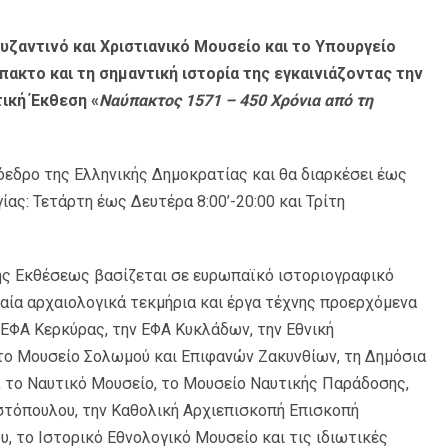
υζαντινό και Χριστιανικό Μουσείο και το Υπουργείο
πακτο και τη σημαντική ιστορία της εγκαινιάζοντας την
ική Έκθεση «
Ναύπακτος 1571 – 450 Χρόνια από τη
ρόεδρο της Ελληνικής Δημοκρατίας και θα διαρκέσει έως
ίας: Τετάρτη έως Δευτέρα 8:00’-20:00 και Τρίτη
της Εκθέσεως βασίζεται σε ευρωπαϊκό ιστοριογραφικό
αία αρχαιολογικά τεκμήρια και έργα τέχνης προερχόμενα
 ΕΦΑ Κερκύρας, την ΕΦΑ Κυκλάδων, την Εθνική
το Μουσείο Σολωμού και Επιφανών Ζακυνθίων, τη Δημόσια
, το Ναυτικό Μουσείο, το Μουσείο Ναυτικής Παράδοσης,
ωστόπουλου, την Καθολική Αρχιεπισκοπή Επισκοπή
 το Ιστορικό Εθνολογικό Μουσείο και τις ιδιωτικές