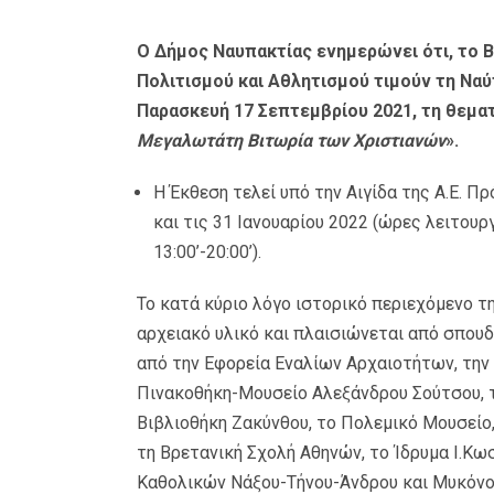
Ο Δήμος Ναυπακτίας ενημερώνει ότι, το Β
Πολιτισμού και Αθλητισμού τιμούν τη Ναύ
Παρασκευή 17 Σεπτεμβρίου 2021, τη θεματ
Μεγαλωτάτη Βιτωρία των Χριστιανών
».
Η Έκθεση τελεί υπό την Αιγίδα της Α.Ε. Π
και τις 31 Ιανουαρίου 2022 (ώρες λειτουργ
13:00’-20:00’).
Το κατά κύριο λόγο ιστορικό περιεχόμενο 
αρχειακό υλικό και πλαισιώνεται από σπουδ
από την Εφορεία Εναλίων Αρχαιοτήτων, την
Πινακοθήκη-Μουσείο Αλεξάνδρου Σούτσου, 
Βιβλιοθήκη Ζακύνθου, το Πολεμικό Μουσείο
τη Βρετανική Σχολή Αθηνών, το Ίδρυμα Ι.Κ
Καθολικών Νάξου-Τήνου-Άνδρου και Μυκόνου,