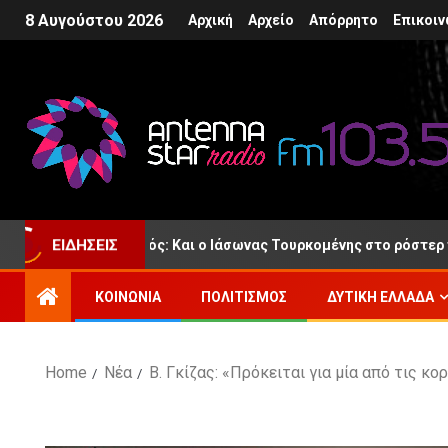
8 Αυγούστου 2026
Αρχική
Αρχείο
Απόρρητο
Επικοιν
 Παναιτωλικός: Και ο Ιάσωνας Τουρκομένης στο ρόστερ της νέας 
ΕΙΔΉΣΕΙΣ
ΚΟΙΝΩΝΊΑ
ΠΟΛΙΤΙΣΜΌΣ
ΔΥΤΙΚΉ ΕΛΛΆΔΑ
Home
Νέα
Β. Γκίζας: «Πρόκειται για μία από τις κ