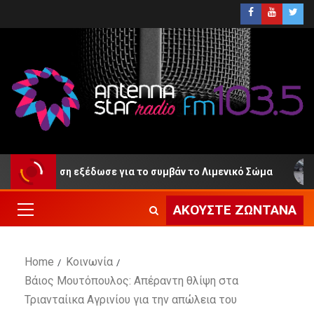
ακοίνωση εξέδωσε για το συμβάν το Λιμενικό Σώμα
Ε
ΑΚΟΎΣΤΕ ΖΩΝΤΑΝΆ
Home
Κοινωνία
Βάιος Μουτόπουλος: Απέραντη θλίψη στα
Τριανταίικα Αγρινίου για την απώλεια του