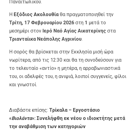
Παναιτωλικού.
Η
Εξόδιος Ακολουθία
θα πραγματοποιηθεί την
Τρίτη, 17 Φεβρουαρίου 2026
στη
1
μετά το
μεσημέρι στον
Ιερό Ναό Αγίας Αικατερίνης
στα
Τριανταίικα Νεάπολης Αγρινίου
.
Η σορός θα βρίσκεται στην Εκκλησία μισή ώρα
νωρίτερα, από τις 12:30 και θα τη συνοδεύσουν για
το τελευταίο «αντίο» η μητέρα, η αρραβωνιαστικά
του, οι αδελφές του, η ανιψιά, λοιποί συγγενείς, φίλοι
και γνωστοί.
Διαβάστε επίσης:
Τρίκαλα – Εργοστάσιο
«
Βιολάντα
»: Συνελήφθη εκ νέου ο ιδιοκτήτης μετά
την αναβάθμιση των κατηγοριών