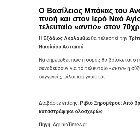
Ο Βασίλειος Μπάκας του Αν
πνοή και στον Ιερό Ναό Αγ
τελευταίο «
αντίο
» στον 70χρ
Η
Εξόδιος Ακολουθία
θα τελεστεί την
Τρίτ
Νικολάου Αστακού
.
Να σημειωθεί πως η σορός θα βρίσκεται στη
συνοδεύσουν για το τελευταίο «
αντίο
» η σύζ
συγγενείς, φίλοι και γνωστοί.
Διαβάστε επίσης:
Ρίβιο Ξηρομέρου: Από β
καταστράφηκε ολοσχερώς
Πηγή:
AgrinioTimes.gr