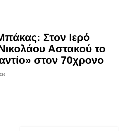
Μπάκας: Στον Ιερό
Νικολάου Αστακού το
«αντίο» στον 70χρονο
026