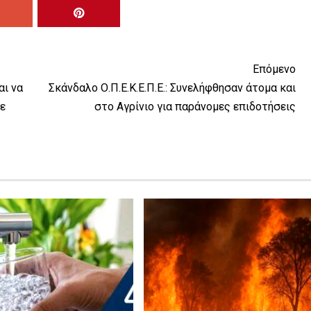
Επόμενο
αι να
Σκάνδαλο Ο.Π.Ε.Κ.Ε.Π.Ε.: Συνελήφθησαν άτομα και
ε
στο Αγρίνιο για παράνομες επιδοτήσεις