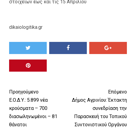
στοιχείων έως και τις 15 Απριλίου
dikaiologitika.gr
Προηγούμενο
Επόμενο
Ε.Ο.Δ.Υ.: 5.899 νέα
Δήμος Αγρινίου: Έκτακτη
κρούσματα – 700
συνεδρίαση την
διασωληνωμένοι – 81
Παρασκευή του Τοπικού
θάνατοι
Συντονιστικού Οργάνου