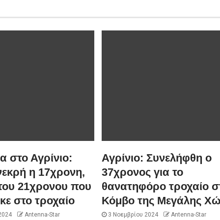
 στο Αγρίνιο:
Αγρίνιο: Συνελήφθη ο
νεκρή η 17χρονη,
37χρονος για το
του 21χρονου που
θανατηφόρο τροχαίο σ
κε στο τροχαίο
Κόμβο της Μεγάλης Χ
2024
Antenna-Star
3 Νοεμβρίου 2024
Antenna-Star