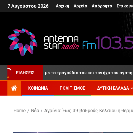
7 Αυγούστου 2026
Αρχική
Αρχείο
Απόρρητο
Επικοιν
ΕΙΔΉΣΕΙΣ
υταίο «αντίο» με τα τραγούδια του και τον ήχο του αγαπημένου τ
ΚΟΙΝΩΝΊΑ
ΠΟΛΙΤΙΣΜΌΣ
ΔΥΤΙΚΉ ΕΛΛΆΔΑ
Home
Νέα
Αγρίνιο: Έως 39 βαθμούς Κελσίου η θερ