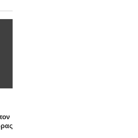
τον
ώρας