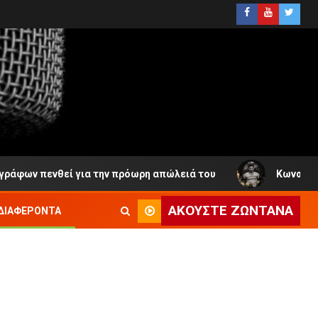
ν πενθεί για την πρόωρη απώλειά του
Κωνσταντίνος Κ
ΑΚΟΎΣΤΕ ΖΩΝΤΑΝΆ
ΔΙΑΦΈΡΟΝΤΑ