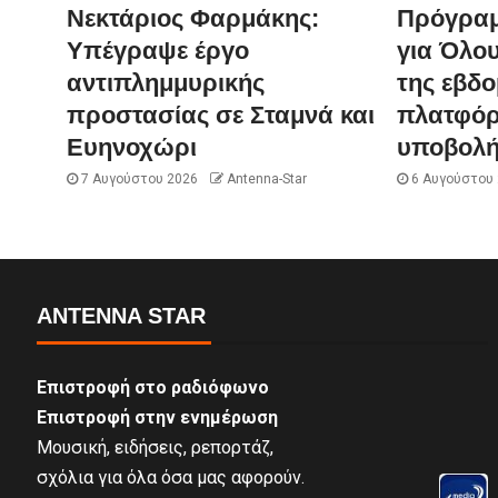
Νεκτάριος Φαρμάκης:
Πρόγραμ
Υπέγραψε έργο
για Όλου
αντιπλημμυρικής
της εβδ
προστασίας σε Σταμνά και
πλατφόρ
Ευηνοχώρι
υποβολή
7 Αυγούστου 2026
Antenna-Star
6 Αυγούστου
ANTENNA STAR
Επιστροφή στο ραδιόφωνο
Επιστροφή στην ενημέρωση
Μουσική, ειδήσεις, ρεπορτάζ,
σχόλια για όλα όσα μας αφορούν.