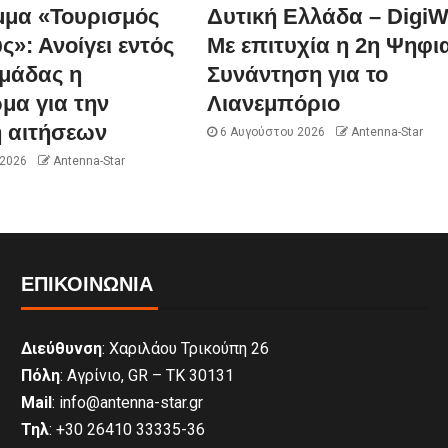
μα «Τουρισμός
Δυτική Ελλάδα – DigiW
ς»: Ανοίγει εντός
Με επιτυχία η 2η Ψηφι
ομάδας η
Συνάντηση για το
μα για την
Λιανεμπόριο
 αιτήσεων
6 Αυγούστου 2026
Antenna-Star
 2026
Antenna-Star
ΕΠΙΚΟΙΝΩΝΊΑ
Διεύθυνση
: Χαριλάου Τρικούπη 26
Πόλη
: Αγρίνιο, GR – ΤΚ 30131
Mail
: info@antenna-star.gr
Τηλ
: +30 26410 33335-36