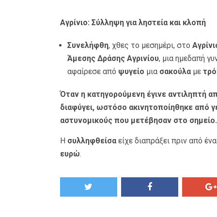
Αγρίνιο: Σύλληψη για ληστεία και κλοπή
Συνελήφθη
, χθες το μεσημέρι, στο
Αγρίνι
Άμεσης Δράσης Αγρινίου
, μια ημεδαπή γυ
αφαίρεσε από
ψυγείο
μια
σακούλα
με
τρό
Όταν η κατηγορούμενη έγινε αντιληπτή απ
διαφύγει, ωστόσο ακινητοποίηθηκε από γ
αστυνομικούς που μετέβησαν στο σημείο.
Η
συλληφθείσα
είχε διαπράξει πριν από ένα 
ευρώ
.