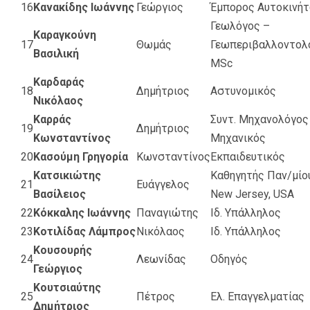
16
Κανακίδης Ιωάννης
Γεώργιος
Έμπορος Αυτοκινή
Γεωλόγος –
Καραγκούνη
17
Θωμάς
Γεωπεριβαλλοντολ
Βασιλική
MSc
Καρδαράς
18
Δημήτριος
Αστυνομικός
Νικόλαος
Καρράς
Συντ. Μηχανολόγος
19
Δημήτριος
Κωνσταντίνος
Μηχανικός
20
Κασούμη Γρηγορία
Κωνσταντίνος
Εκπαιδευτικός
Κατσικιώτης
Καθηγητής Παν/μίο
21
Ευάγγελος
Βασίλειος
New Jersey, USA
22
Κόκκαλης Ιωάννης
Παναγιώτης
Ιδ. Υπάλληλος
23
Κοτιλίδας Λάμπρος
Νικόλαος
Ιδ. Υπάλληλος
Κουσουρής
24
Λεωνίδας
Οδηγός
Γεώργιος
Κουτσιαύτης
25
Πέτρος
Ελ. Επαγγελματίας
Δημήτριος