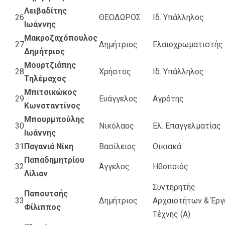
Λειβαδίτης
26
ΘΕΟΔΩΡΟΣ
Ιδ. Υπάλληλος
Ιωάννης
Μακροζαχόπουλος
27
Δημήτριος
Ελαιοχρωματιστής
Δημήτριος
Μουρτζιάπης
28
Χρήστος
Ιδ. Υπάλληλος
Τηλέμαχος
Μπιτσικώκος
29
Ευάγγελος
Αγρότης
Κωνσταντίνος
Μπουρμπούλης
30
Νικόλαος
Ελ. Επαγγελματίας
Ιωάννης
31
Παγανιά Νίκη
Βασίλειος
Οικιακά
Παπαδημητρίου
32
Άγγελος
Ηθοποιός
Λίλιαν
Συντηρητής
Παπουτσής
33
Δημήτριος
Αρχαιοτήτων & Έρ
Φίλιππος
Τέχνης (Α)