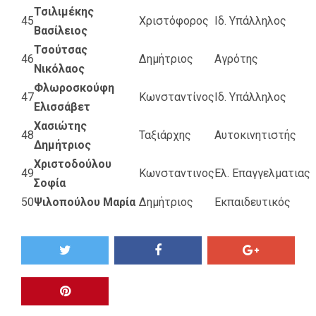
Τσιλιμέκης
45
Χριστόφορος
Ιδ. Υπάλληλος
Βασίλειος
Τσούτσας
46
Δημήτριος
Αγρότης
Νικόλαος
Φλωροσκούφη
47
Κωνσταντίνος
Ιδ. Υπάλληλος
Ελισσάβετ
Χασιώτης
48
Ταξιάρχης
Αυτοκινητιστής
Δημήτριος
Χριστοδούλου
49
Κωνσταντινος
Ελ. Επαγγελματιας
Σοφία
50
Ψιλοπούλου Μαρία
Δημήτριος
Εκπαιδευτικός