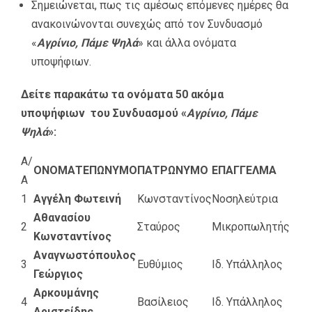
Σημειώνεται, πως τις αμέσως επόμενες ημέρες θα
ανακοινώνονται συνεχώς από τον Συνδυασμό
«
Αγρίνιο, Πάμε Ψηλά
» και άλλα ονόματα
υποψήφιων.
Δείτε παρακάτω τα ονόματα 50 ακόμα
υποψήφιων του Συνδυασμού «
Αγρίνιο, Πάμε
Ψηλά
»:
Α/
ΟΝΟΜΑΤΕΠΩΝΥΜΟ
ΠΑΤΡΩΝΥΜΟ
ΕΠΑΓΓΕΛΜΑ
Α
1
Αγγέλη Φωτεινή
Κωνσταντίνος
Νοσηλεύτρια
Αθανασίου
2
Σταύρος
Μικροπωλητής
Κωνσταντίνος
Αναγνωστόπουλος
3
Ευθύμιος
Ιδ. Υπάλληλος
Γεώργιος
Αρκουμάνης
4
Βασίλειος
Ιδ. Υπάλληλος
Αριστείδης