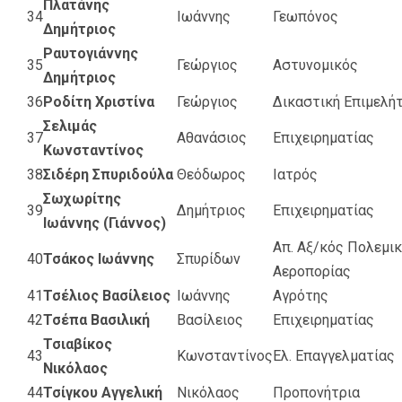
Πλατάνης
34
Ιωάννης
Γεωπόνος
Δημήτριος
Ραυτογιάννης
35
Γεώργιος
Αστυνομικός
Δημήτριος
36
Ροδίτη Χριστίνα
Γεώργιος
Δικαστική Επιμελή
Σελιμάς
37
Αθανάσιος
Επιχειρηματίας
Κωνσταντίνος
38
Σιδέρη Σπυριδούλα
Θεόδωρος
Ιατρός
Σωχωρίτης
39
Δημήτριος
Επιχειρηματίας
Ιωάννης (Γιάννος)
Απ. Αξ/κός Πολεμι
40
Τσάκος Ιωάννης
Σπυρίδων
Αεροπoρίας
41
Τσέλιος Βασίλειος
Ιωάννης
Αγρότης
42
Τσέπα Βασιλική
Βασίλειος
Επιχειρηματίας
Τσιαβίκος
43
Κωνσταντίνος
Ελ. Επαγγελματίας
Νικόλαος
44
Τσίγκου Αγγελική
Νικόλαος
Προπονήτρια