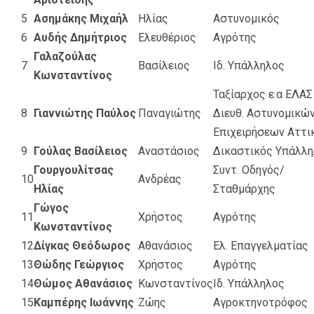
5
Ασημάκης Μιχαήλ
Ηλίας
Αστυνομικός
6
Αυδής Δημήτριος
Ελευθέριος
Αγρότης
Γαλαζούλας
7
Βασίλειος
Ιδ. Υπάλληλος
Κωνσταντίνος
Ταξίαρχος ε.α ΕΛΑΣ
8
Γιαννιώτης Παύλος
Παναγιώτης
Διευθ. Αστυνομικώ
Επιχειρήσεων Αττι
9
Γούλας Βασίλειος
Αναστάσιος
Δικαστικός Υπάλλ
Γουργουλίτσας
Συντ. Οδηγός/
10
Ανδρέας
Ηλίας
Σταθμάρχης
Γώγος
11
Χρήστος
Αγρότης
Κωνσταντίνος
12
Δίγκας Θεόδωρος
Αθανάσιος
Ελ. Επαγγελματίας
13
Θώδης Γεώργιος
Χρήστος
Αγρότης
14
Θώμος Αθανάσιος
Κωνσταντίνος
Ιδ. Υπάλληλος
15
Καμπέρης Ιωάννης
Ζώης
Αγροκτηνοτρόφος