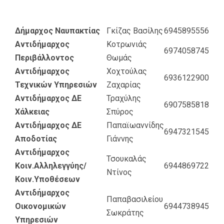
Δήμαρχος Ναυπακτίας
Γκίζας Βασίλης
6945895556
Αντιδήμαρχος
Κοτρωνιάς
6974058745
Περιβάλλοντος
Θωμάς
Αντιδήμαρχος
Χοχτούλας
6936122900
Τεχνικών Υπηρεσιών
Ζαχαρίας
Αντιδήμαρχος ΔΕ
Τραχύλης
6907585818
Χάλκειας
Σπύρος
Αντιδήμαρχος ΔΕ
Παπαϊωαννίδης
6947321545
Αποδοτίας
Γιάννης
Αντιδήμαρχος
Τσουκαλάς
Κοιν.Αλληλεγγύης/
6944869722
Ντίνος
Κοιν.Υποθέσεων
Αντιδήμαρχος
Παπαβασιλείου
Οικονομικών
6944738945
Σωκράτης
Υπηρεσιών