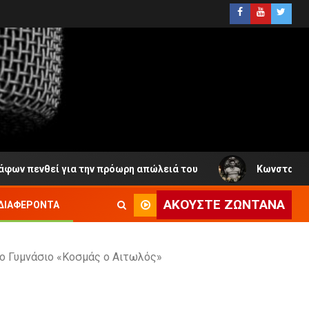
για την πρόωρη απώλειά του
Κωνσταντίνος Καμποσιώρα
ΑΚΟΎΣΤΕ ΖΩΝΤΑΝΆ
ΔΙΑΦΈΡΟΝΤΑ
2ο Γυμνάσιο «Κοσμάς ο Αιτωλός»