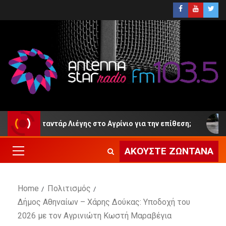
 Σταντάρ Λιέγης στο Αγρίνιο για την επίθεση;
Στο Αγγ
ΑΚΟΎΣΤΕ ΖΩΝΤΑΝΆ
Home
Πολιτισμός
Δήμος Αθηναίων – Χάρης Δούκας: Υποδοχή του
2026 με τον Αγρινιώτη Κωστή Μαραβέγια