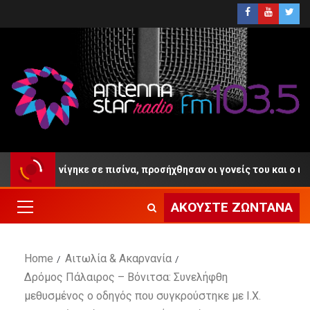
ετών πνίγηκε σε πισίνα, προσήχθησαν οι γονείς του και ο ιδιοκτή
ΑΚΟΎΣΤΕ ΖΩΝΤΑΝΆ
Home
Αιτωλία & Ακαρνανία
Δρόμος Πάλαιρος – Βόνιτσα: Συνελήφθη
μεθυσμένος ο οδηγός που συγκρούστηκε με Ι.Χ.