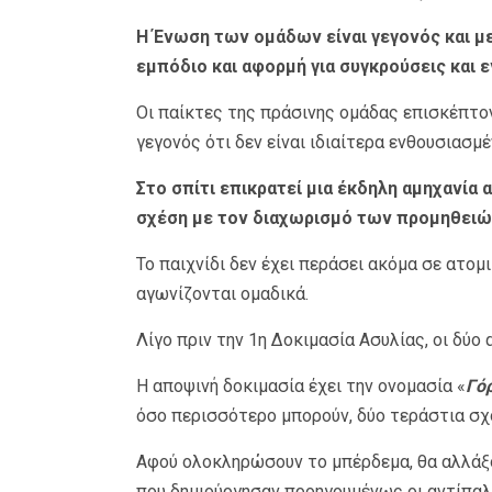
Η Ένωση των ομάδων είναι γεγονός και με
εμπόδιο και αφορμή για συγκρούσεις και ε
Οι παίκτες της πράσινης ομάδας επισκέπτον
γεγονός ότι δεν είναι ιδιαίτερα ενθουσιασμ
Στο σπίτι επικρατεί μια έκδηλη αμηχανία 
σχέση με τον διαχωρισμό των προμηθειών,
Το παιχνίδι δεν έχει περάσει ακόμα σε ατομι
αγωνίζονται ομαδικά.
Λίγο πριν την 1η Δοκιμασία Ασυλίας, οι δύο
Η αποψινή δοκιμασία έχει την ονομασία «
Γό
όσο περισσότερο μπορούν, δύο τεράστια σχο
Αφού ολοκληρώσουν το μπέρδεμα, θα αλλάξου
που δημιούργησαν προηγουμένως οι αντίπαλ