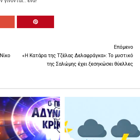
ν γίνονται… ένα!
Επόμενο
 Νίκο
«Η Κατάρα της Τζέλας Δελαφράγκα»: Το μυστικό
της Σαλώμης έχει ξεσηκώσει θύελλες