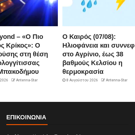
yond – «Ο Πιο
Ο Καιρός (07/08):
ς Κρίκος»: Ο
Ηλιοφάνεια και συννεφ
ούσης στη θέση
στο Αγρίνιο, έως 38
ολογγίτισσας
βαθμούς Κελσίου η
Μπακοδήμου
θερμοκρασία
 2026
Antenna-Star
8 Αυγούστου 2026
Antenna-Star
ΕΠΙΚΟΙΝΩΝΊΑ