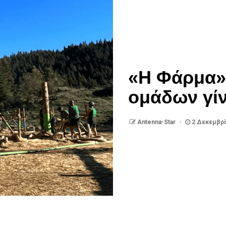
«Η Φάρμα»:
ομάδων γίν
Antenna-Star
2 Δεκεμβρί