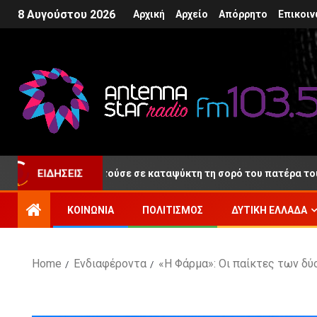
8 Αυγούστου 2026
Αρχική
Αρχείο
Απόρρητο
Επικοιν
ος που κρατούσε σε καταψύκτη τη σορό του πατέρα του
ΕΙΔΉΣΕΙΣ
ΚΟΙΝΩΝΊΑ
ΠΟΛΙΤΙΣΜΌΣ
ΔΥΤΙΚΉ ΕΛΛΆΔΑ
Home
Ενδιαφέροντα
«Η Φάρμα»: Οι παίκτες των δύ