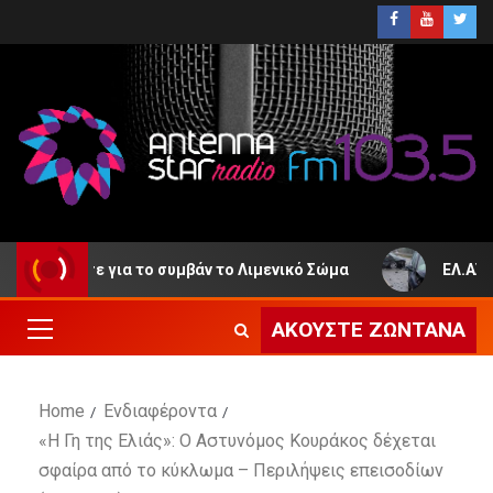
έδωσε για το συμβάν το Λιμενικό Σώμα
ΕΛ.ΑΣ. – Ιού
ΑΚΟΎΣΤΕ ΖΩΝΤΑΝΆ
Home
Ενδιαφέροντα
«Η Γη της Ελιάς»: Ο Aστυνόμος Κουράκος δέχεται
σφαίρα από το κύκλωμα – Περιλήψεις επεισοδίων