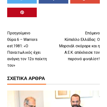
Προηγούμενο
Επόμενο
Θύρα 6 – Warriors
Κύπελλο Ελλάδας: Ο
est.1981: «Ο
Μαρσιάλ σκόραρε και η
Παναιτωλικός έχει
Α.Ε.Κ. απέκλεισε τον
ανάγκη τον 12ο παίκτη
περσινό φιναλίστ!
του»
ΣΧΕΤΙΚΆ ΆΡΘΡΑ