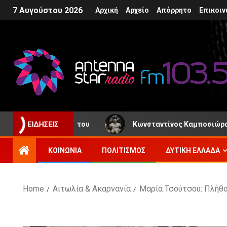
7 Αυγούστου 2026
Αρχική
Αρχείο
Απόρρητο
Επικοιν
 απώλειά του
Κωνσταντίνος Καμποσιώρας: Το Αγρίνιο 
ΕΙΔΉΣΕΙΣ
ΚΟΙΝΩΝΊΑ
ΠΟΛΙΤΙΣΜΌΣ
ΔΥΤΙΚΉ ΕΛΛΆΔΑ
Home
Αιτωλία & Ακαρνανία
Μαρία Τσούτσου: Πλήθος