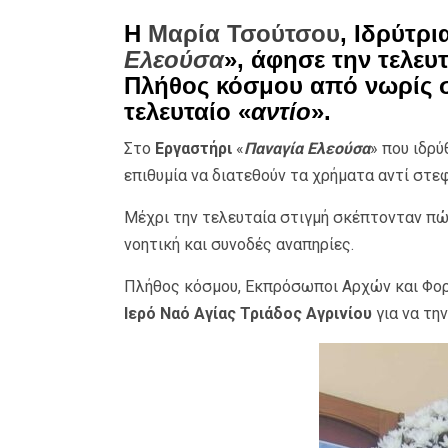
Η
Μαρία Τσούτσου
, Ιδρύτρ
Ελεούσα
», άφησε την τελευτ
Πλήθος κόσμου από νωρίς στ
τελευταίο «
αντίο
».
Στο
Εργαστήρι
«
Παναγία Ελεούσα
» που ιδρύ
επιθυμία να διατεθούν τα χρήματα αντί στεφ
Μέχρι την τελευταία στιγμή σκέπτονταν πώ
νοητική και συνοδές αναπηρίες.
Πλήθος κόσμου, Εκπρόσωποι Αρχών και Φο
Ιερό Ναό Αγίας Τριάδος Αγρινίου
για να τη