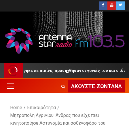
πνίγηκε σε πισίνα, προσήχθησαν οι γονείς του και ο ιδιοκτήτης το
ΑΚΟΎΣΤΕ ΖΩΝΤΑΝΆ
Home
Επικαιρότητα
Μητρόπολη Αγρινίου: Άνδρας που είχε πιει
κινητοποίησε Αστυνομία και ασθενοφόρο του