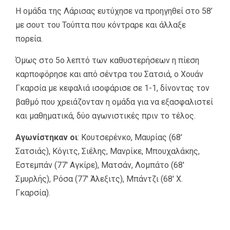
Η ομάδα της Λάρισας ευτύχησε να προηγηθεί στο 58’
με σουτ του Τούπτα που κόντραρε και άλλαξε
πορεία.
Όμως στο 5ο λεπτό των καθυστερήσεων η πίεση
καρποφόρησε και από σέντρα του Σατσιά, ο Χουάν
Γκαρσία με κεφαλιά ισοφάρισε σε 1-1, δίνοντας τον
βαθμό που χρειάζονταν η ομάδα για να εξασφαλιστεί
και μαθηματικά, δύο αγωνιστικές πριν το τέλος.
Αγωνίστηκαν οι
: Κουτσερένκο, Μαυρίας (68′
Σατσιάς), Κόγιτς, Σιέλης, Μανρίκε, Μπουχαλάκης,
Εστεμπάν (77′ Αγκίρε), Ματσάν, Λομπάτο (68′
Σμυρλής), Ρόσα (77′ Άλεξιτς), Μπάντζι (68′ Χ.
Γκαρσία).