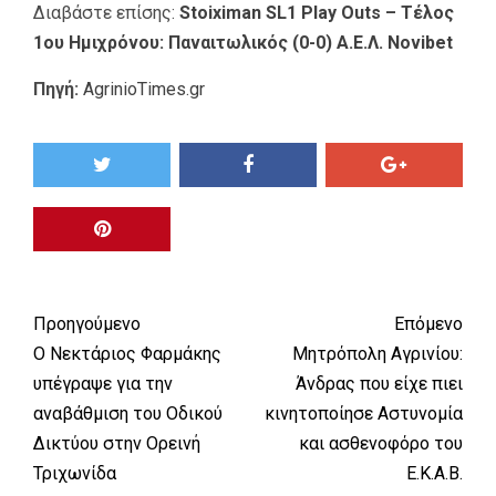
Διαβάστε επίσης:
Stoiximan SL1 Play Outs – Τέλος
1ου Ημιχρόνου: Παναιτωλικός (0-0) Α.Ε.Λ. Novibet
Πηγή:
AgrinioTimes.gr
Προηγούμενο
Επόμενο
Ο Νεκτάριος Φαρμάκης
Μητρόπολη Αγρινίου:
υπέγραψε για την
Άνδρας που είχε πιει
αναβάθμιση του Οδικού
κινητοποίησε Αστυνομία
Δικτύου στην Ορεινή
και ασθενοφόρο του
Τριχωνίδα
Ε.Κ.Α.Β.