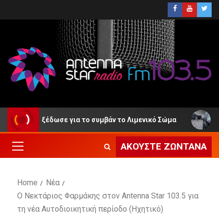
ωση εξέδωσε για το συμβάν το Λιμενικό Σώμα
ΕΛ.ΑΣ.
ΑΚΟΎΣΤΕ ΖΩΝΤΑΝΆ
Home
Νέα
Ο Νεκτάριος Φαρμάκης στον Antenna Star 103.5 για
τη νέα Αυτοδιοικητική περίοδο (Ηχητικό)