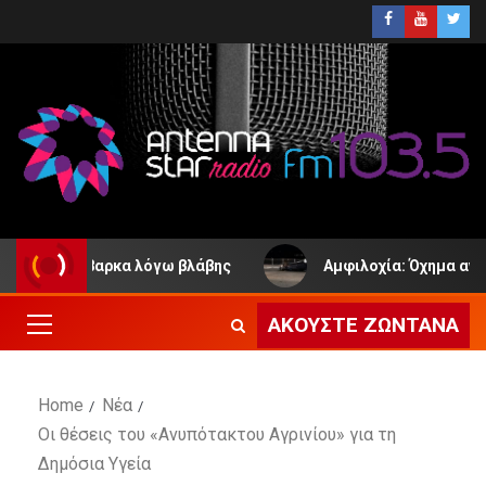
 Παλιόβαρκα λόγω βλάβης
Αμφιλοχία: Όχημα ανετράπη
ΑΚΟΎΣΤΕ ΖΩΝΤΑΝΆ
Home
Νέα
Οι θέσεις του «Ανυπότακτου Αγρινίου» για τη
Δημόσια Υγεία