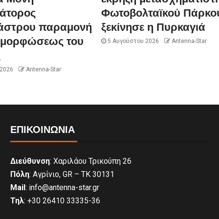
άτορος
Φωτοβολταϊκού Πάρκο
άστρου παραμονή
ξεκίνησε η Πυρκαγιά
αμορφώσεως του
5 Αυγούστου 2026
Antenna-Star
ς
 2026
Antenna-Star
ΕΠΙΚΟΙΝΩΝΊΑ
Διεύθυνση
: Χαριλάου Τρικούπη 26
Πόλη
: Αγρίνιο, GR – ΤΚ 30131
Mail
: info@antenna-star.gr
Τηλ
: +30 26410 33335-36