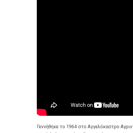
Γεννήθηκε το 1964 στο Αγγελόκαστρο Αγρινί