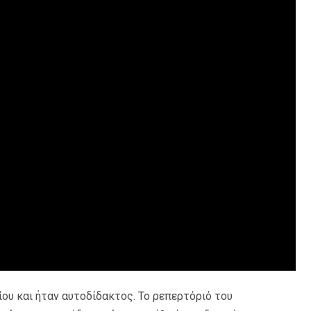
ου και ήταν αυτοδίδακτος. Το ρεπερτόριό του