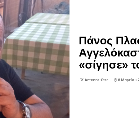
Πάνος Πλα
Αγγελόκασ
«σίγησε» τ
Antenna-Star
8 Μαρτίου 