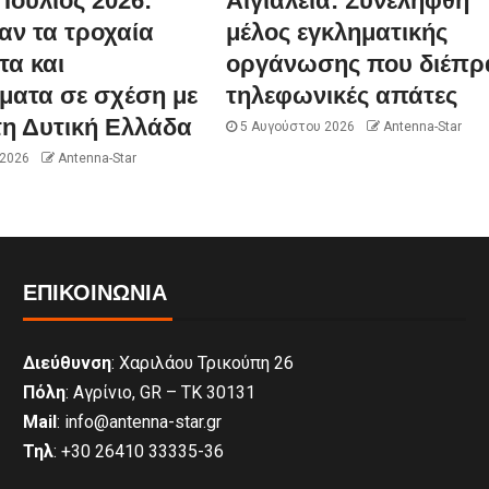
 Ιούλιος 2026:
Αιγιάλεια: Συνελήφθη
αν τα τροχαία
μέλος εγκληματικής
τα και
οργάνωσης που διέπρ
ματα σε σχέση με
τηλεφωνικές απάτες
τη Δυτική Ελλάδα
5 Αυγούστου 2026
Antenna-Star
 2026
Antenna-Star
ΕΠΙΚΟΙΝΩΝΊΑ
Διεύθυνση
: Χαριλάου Τρικούπη 26
Πόλη
: Αγρίνιο, GR – ΤΚ 30131
Mail
: info@antenna-star.gr
Τηλ
: +30 26410 33335-36