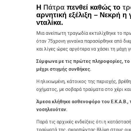
Η
Πάτρα
πενθεί καθώς το
τρ
αρνητική εξέλιξη – Νεκρή 
νταλίκα.
Μια ανείπωτη τραγωδία εκτυλίχθηκε το πρω
όταν 75χρονη γυναίκα παρασύρθηκε από διε
και λίγες ώρες αργότερα να χάσει τη μάχη γι
Σύμφωνα με τις πρώτες πληροφορίες, το
μέχρι στιγμής συνθήκες.
Η ηλικιωμένη, κάτοικος της περιοχής, βρέ
οχήματος, με σοβαρά τραύματα στο χέρι και
Άμεσα κλήθηκε ασθενοφόρο του Ε.Κ.Α.Β., 
νοσηλευόταν.
Παρά τις αρχικές ενδείξεις ότι η κατάστασ
τραύματά της, σκορπώντας θλίψη στους οικε