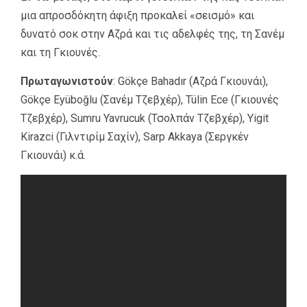
μια απροσδόκητη άφιξη προκαλεί «σεισμό» και
δυνατό σοκ στην Αζρά και τις αδελφές της, τη Σανέμ
και τη Γκιουνές.
Πρωταγωνιστούν
: Gökçe Bahadır (Αζρά Γκιουνάι),
Gökçe Eyüboğlu (Σανέμ Τζεβχέρ), Tülin Ece (Γκιουνές
Τζεβχέρ), Sumru Yavrucuk (Τσολπάν Τζεβχέρ), Yigit
Kirazci (Γιλντιρίμ Σαχίν), Sarp Akkaya (Σεργκέν
Γκιουνάι) κ.ά.