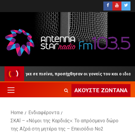
 πνίγηκε σε πισίνα, προσήχθησαν οι γονείς του και ο ιδιοκτήτης 
ΑΚΟΎΣΤΕ ΖΩΝΤΑΝΆ
Home
Ενδιαφέροντα
ΣΚΑΪ – «Νόμοι της Καρδιάς»: Το απρόσμενο δώρο
της Αζρά στη μητέρα της – Επεισόδιο Νο2