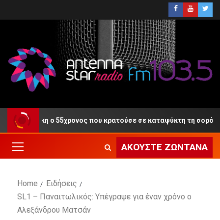
τη Δίκη ο 55χρονος που κρατούσε σε καταψύκτη τη σορό του πα
ΑΚΟΎΣΤΕ ΖΩΝΤΑΝΆ
Home
Ειδήσεις
SL1 – Παναιτωλικός: Υπέγραψε για έναν χρόνο ο
Αλεξάνδρου Ματσάν