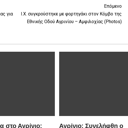
Επόμενο
ας για
Ι.Χ. συγκρούστηκε με φορτηγάκι στον Κόμβο της
Εθνικής Οδού Αγρινίου – Αμφιλοχίας (Photos)
 στο Αγρίνιο:
Αγρίνιο: Συνελήφθη ο