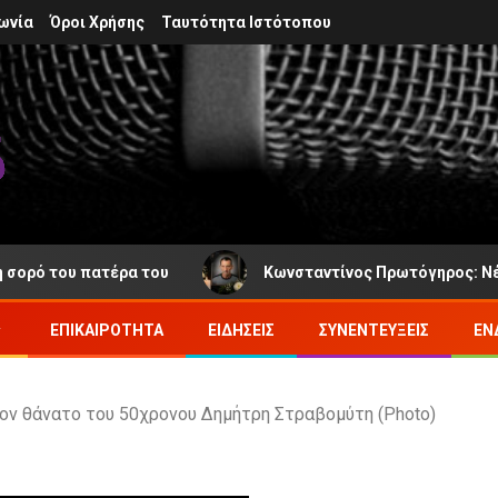
ωνία
Όροι Χρήσης
Ταυτότητα Ιστότοπου
ου πατέρα του
Κωνσταντίνος Πρωτόγηρος: Νέα απώλεια
ΕΠΙΚΑΙΡΌΤΗΤΑ
ΕΙΔΉΣΕΙΣ
ΣΥΝΕΝΤΕΎΞΕΙΣ
ΕΝ
τον θάνατο του 50χρονου Δημήτρη Στραβομύτη (Photo)