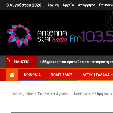
8 Αυγούστου 2026
Αρχική
Αρχείο
Απόρρητο
Επικοιν
μετά τη Δίκη ο 55χρονος που κρατούσε σε καταψύκτη τη σορό τ
ΕΙΔΉΣΕΙΣ
ΚΟΙΝΩΝΊΑ
ΠΟΛΙΤΙΣΜΌΣ
ΔΥΤΙΚΉ ΕΛΛΆΔΑ
Home
Νέα
Σπολάιτα Αγρινίου: Ανείπωτη θλίψη για 