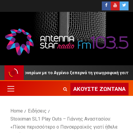
 Κρυονερίων με το Αγρίνιο ξεπερνά τη γεωγραφική γειτνίαση»
ΑΚΟΎΣΤΕ ΖΩΝΤΑΝΆ
Home
Ειδήσεις
Stoiximan SL1 Play Outs – Γιάννης Αναστασίου:
«Πίεσε περισσότερο ο Πανσερραϊκός γιατί ήθελε