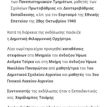
των
Πανεπιστημιακών Τμημάτων
, μαθητές των
Σχολείων
Πρωτοβάθμιας
και
Δευτεροβάθμιας
Εκπαίδευσης
, κ.λπ. για τον
Εορτασμό
της
Εθνικής
Επετείου
της
28ης Οκτωβρίου 1940
.
Κατά τη διάρκεια της εκδήλωσης παιάνιζε
η
Δημοτική Φιλαρμονική Ορχήστρα.
Λίγο νωρίτερα είχαν προηγηθεί
καταθέσεις
στεφάνων
στο
Μνημείο
του
ένδοξου Ήρωα
Ανδρέα Τσίγκα
και στη
Μνήμη
του
ένδοξου Ήρωα
Νικολάου Παναγιώτου
από
μαθητή/τρια
του
1ου
Δημοτικού Σχολείου Αγρινίου
και
μαθητές
του
3ου
Γενικού Λυκείου Αγρινίου
Συντονιστής
της εκδήλωσης ήταν ο Εκπαιδευτικός
κος.
Χαράλαμπος Τσιάμης
.