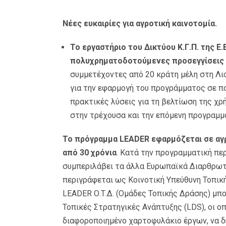
Νέες ευκαιρίες για αγροτική καινοτομία.
Το εργαστήριο του Δικτύου Κ.Γ.Π. της Ε.
πολυχρηματοδοτούμενες προσεγγίσεις
συμμετέχοντες από 20 κράτη μέλη στη Λιο
για την εφαρμογή του προγράμματος σε πο
πρακτικές λύσεις για τη βελτίωση της χ
στην τρέχουσα και την επόμενη προγραμμα
Το πρόγραμμα LEADER εφαρμόζεται σε αγρ
από 30 χρόνια
. Κατά την προγραμματική πε
συμπεριλάβει τα άλλα Ευρωπαϊκά Διαρθρωτικ
περιγράφεται ως Κοινοτική Υπεύθυνη Τοπι
LEADER Ο.Τ.Δ. (Ομάδες Τοπικής Δράσης) μπ
Τοπικές Στρατηγικές Ανάπτυξης (LDS), οι ο
διαφοροποιημένο χαρτοφυλάκιο έργων, να δ