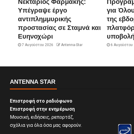
Νεκτάριος Φαρμάκης:
Πρόγραμ
Υπέγραψε έργο
για Όλου
αντιπλημμυρικής
της εβδ
προστασίας σε Σταμνά και
πλατφόρ
Ευηνοχώρι
υποβολή
7 Αυγούστου 2026
Antenna-Star
6 Αυγούστου
ANTENNA STAR
Επιστροφή στο ραδιόφωνο
Επιστροφή στην ενημέρωση
Μουσική, ειδήσεις, ρεπορτάζ,
σχόλια για όλα όσα μας αφορούν.