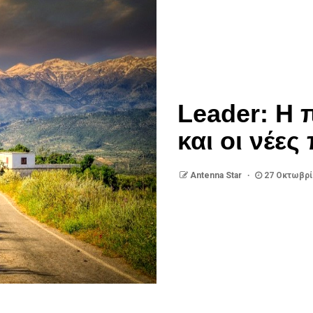
Leader: Η
και οι νέε
Antenna Star
27 Οκτωβρί