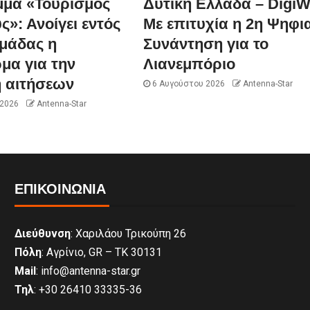
μα «Τουρισμός
Δυτική Ελλάδα – DigiW
ς»: Ανοίγει εντός
Με επιτυχία η 2η Ψηφι
ομάδας η
Συνάντηση για το
μα για την
Λιανεμπόριο
 αιτήσεων
6 Αυγούστου 2026
Antenna-Star
 2026
Antenna-Star
ΕΠΙΚΟΙΝΩΝΊΑ
Διεύθυνση
: Χαριλάου Τρικούπη 26
Πόλη
: Αγρίνιο, GR – ΤΚ 30131
Mail
: info@antenna-star.gr
Τηλ
: +30 26410 33335-36